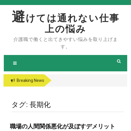
Skip
to
避
けては通れない仕事
content
上の悩み
介護職で働くと出てきやすい悩みを取り上げま
す。
Breaking News
タグ:
長期化
職場の人間関係悪化が及ぼすデメリット